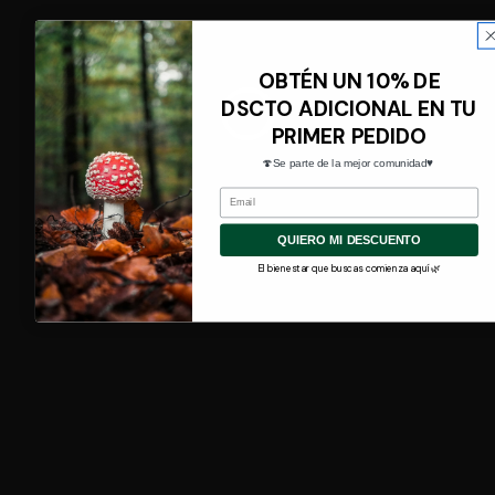
OBTÉN UN 10% DE
DSCTO ADICIONAL EN TU
PRIMER PEDIDO
🍄Se parte de la mejor comunidad♥️
Email
QUIERO MI DESCUENTO
Ayuda
El bienestar que buscas comienza aquí 🌿
Nosotros
Términos y condiciones
Cambios y devoluciones
Despachos
El bienestar que buscas comienza en Vital Fungi