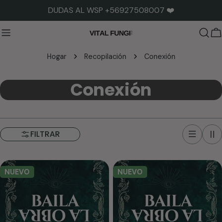
saltar
DUDAS AL WSP +56927508007 ❤️
al
contenido
C
Hogar
Recopilación
Conexión
R
Conexión
e
c
FILTRAR
o
p
NUEVO
NUEVO
i
l